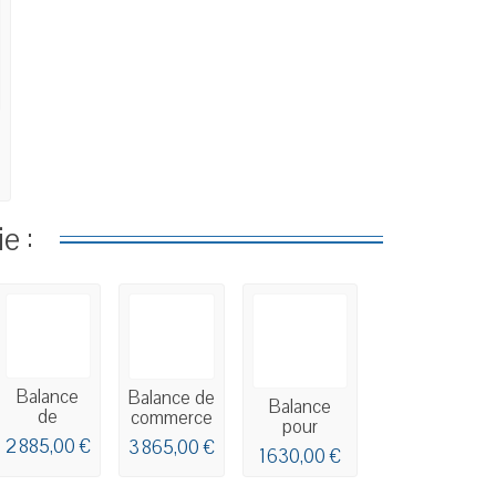
e :
Balance
Balance de
Balance
de
commerce
pour
commerce
tactile
commerce
2 885,00 €
3 865,00 €
tactile
1 630,00 €
MARQUES
avec
MARQUES
BM5...
étiqueteuse