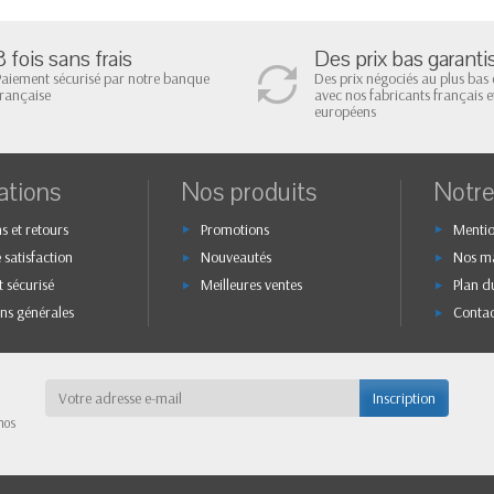
3 fois sans frais
Des prix bas garantis
Paiement sécurisé par notre banque
Des prix négociés au plus bas 
française
avec nos fabricants français e
européens
ations
Nos produits
Notre
s et retours
Promotions
Mentio
 satisfaction
Nouveautés
Nos m
 sécurisé
Meilleures ventes
Plan du
ns générales
Contac
nos