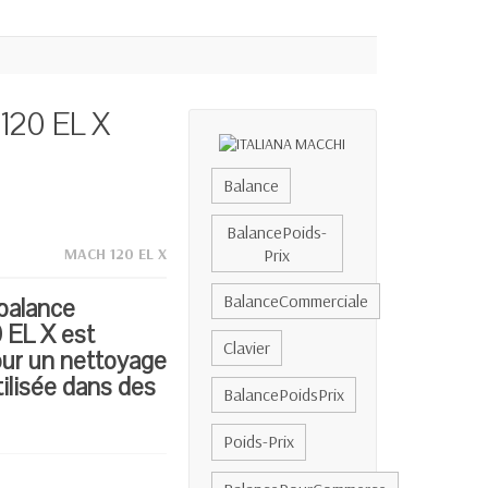
120 EL X
Balance
BalancePoids-
Prix
MACH 120 EL X
BalanceCommerciale
balance
 EL X est
Clavier
our un nettoyage
ilisée dans des
BalancePoidsPrix
Poids-Prix