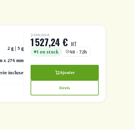
2 349,60 €
1 527,24 €
HT
2 g | 5 g
1 en stock
48 - 72h
m x 274 mm
rie incluse
Ajouter
Devis