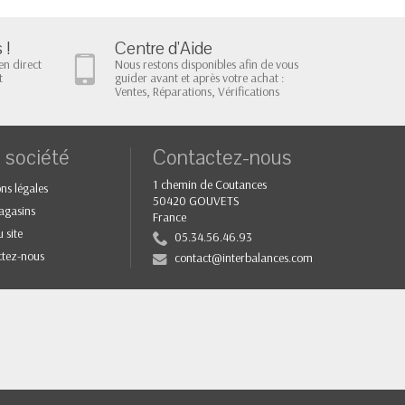
BM5...
EXA...
 !
Centre d'Aide
en direct
Nous restons disponibles afin de vous
t
guider avant et après votre achat :
Ventes, Réparations, Vérifications
 société
Contactez-nous
1 chemin de Coutances
ns légales
50420 GOUVETS
agasins
France
 site
05.34.56.46.93
tez-nous
contact@interbalances.com