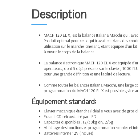
Description
MACH 120 EL X, est la balance Italiana Macchi qui, avec
Produit optimal pour ceux qui travaillent dans des cond
utilisation sur le marché itinérant, étant équipée d'un k
à ouvrir le corps de la balance.
La balance électronique MACH 120 EL X est équipée d'un
opérateurs, dont 5 déjà présents sur le clavier, 1000 PL
pour une grande définition et une facilité de lecture.
Comme toutes les balances Italiana Macchi, une large conn
programmation du MACH 120 EL X est possible grâce au l
Équipement standard:
Clavier mécanique étanche (Idéal si vous avez de gros d
Écran LCD rétroéclairé par LED
Capacités disponibles : 12/30kg div. 2/5g
Affichage des fonctions et programmation simples et intu
Batteries interne 12V (incluse)