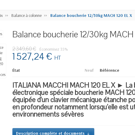
ix
Balance à colonne
Balance boucherie 12/30kg MACH 120 EL X
Balance boucherie 12/30kg MACH 
2 349,60 €
Économisez 35%
1 527,24 €
HT
État
Neuf
Référence
ITALIANA MACCHI MACH 120 EL X ► La 
électronique spéciale boucherie MACH 120
équipée d'un clavier mécanique étanche p
en profondeur notamment lorsqu'elle est ut
environnements sévères
Description complète et documents