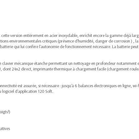
 cette version entièrement en acier inoxydable, enrichit encore la gamme déjà la
itions environnementales critiques (présence d'humidité, danger de corrosion ) , 
it batterie qui lui confère l'autonomie de fonctionnement nécessaire. La batterie peu
 clavier mécanique étanche permettant un nettoyage en profondeur notamment en cas
U, dont 24x2 direct, imprimante thermique à chargement facile (chargement rouleau 
ectivité est assurée, si nécessaire : jusqu'à 6 balances électroniques en ligne, wi-f
ogiciel d'application 120 Soft.
oigts!)
itives