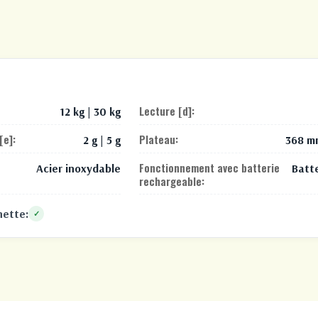
Lecture [d]:
12 kg | 30 kg
[e]:
Plateau:
2 g | 5 g
368 m
Fonctionnement avec batterie
Acier inoxydable
Batte
rechargeable:
nette:
✓