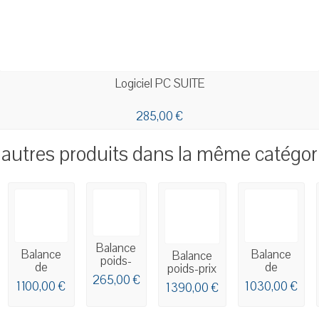
Logiciel PC SUITE
285,00 €
 autres produits dans la même catégori
Balance
Balance
Balance
Balance
poids-
de
de
poids-prix
prix
commerce
commerce
265,00 €
avec
KERN
1 100,00 €
1 030,00 €
1 390,00 €
tactile
tactile
imprimante
RPB
MARQUES
MARQUES
EXA...
BM ONE...
BM ONE...