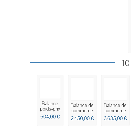
10
Balance
Balance de
Balance de
poids-prix
commerce
commerce
à tickets
tactile
tactile
604,00 €
2 450,00 €
3 635,00 €
BAXTRAN
MARQUES
MARQUES
RTI
BM5...
BM5...