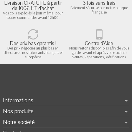
Livraison GRATUITE à partir
3 fois sans frais
de 100€ HT d'achat
Paiement sécurisé par notre banque
française
Vos colis expédiés le jour même, pour
toutes commandes avant 12h00.
Des prix bas garantis !
Centre d'Aide
Des prix négociés au plus bas en
Nous restons disponibles afin de vous
direct avec nos fabricants français et
guider avant et après votre achat :
européens
Ventes, Réparations, Vérifications
Informations
Nos produits
Notre société