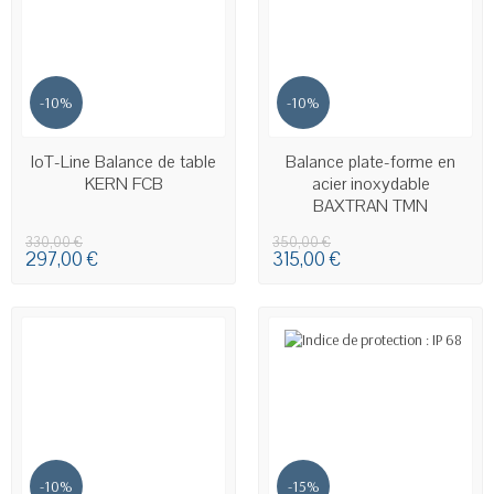
-10%
-10%
EN STOCK
EN STOCK
IoT-Line Balance de table
Balance plate-forme en
KERN FCB
acier inoxydable
BAXTRAN TMN
330,00 €
350,00 €
297,00 €
315,00 €
-10%
-15%