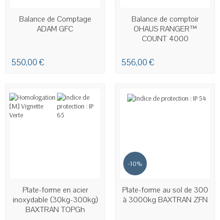
EN STOCK
EN STOCK
Balance de Comptage
Balance de comptoir
ADAM GFC
OHAUS RANGER™
COUNT 4000
550,00 €
556,00 €
-10%
EN STOCK
EN STOCK
Plate-forme en acier
Plate-forme au sol de 300
inoxydable (30kg-300kg)
à 3000kg BAXTRAN ZFN
BAXTRAN TOPGh