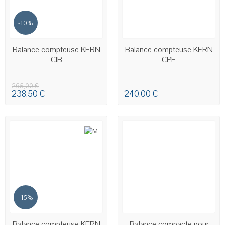
-10%
EN STOCK
EN STOCK
Balance compteuse KERN
Balance compteuse KERN
CIB
CPE
265,00 €
238,50 €
240,00 €
-15%
EN STOCK
Balance compteuse KERN
Balance compacte pour