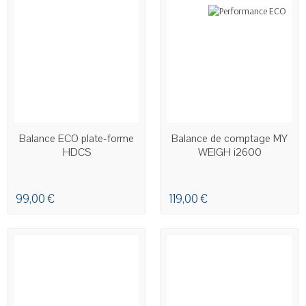
DERNIERS ARTICLES EN STOCK
Balance ECO plate-forme
Balance de comptage MY
HDCS
WEIGH i2600
99,00 €
119,00 €