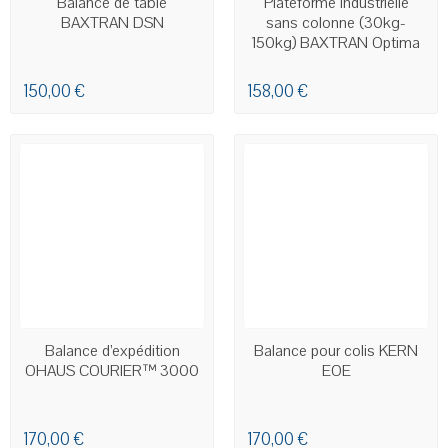
Balance de table
Plateforme industrielle
BAXTRAN DSN
sans colonne (30kg-
150kg) BAXTRAN Optima
Knight
150,00 €
158,00 €
EN STOCK
EN STOCK
Balance d’expédition
Balance pour colis KERN
OHAUS COURIER™ 3000
EOE
170,00 €
170,00 €