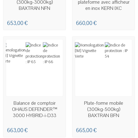
(300kg-3000kg)
plateforme avec afficheur
BAXTRAN NFN
en inox KERN IXC
653,00 €
660,00 €
EN STOCK
DERNIERS ARTICLES EN STOCK
Balance de comptoir
Plate-forme mobile
OHAUS DEFENDER™
(300kg-500kg)
3000 HYBRID-i-D33
BAXTRAN BFN
663,00 €
665,00 €