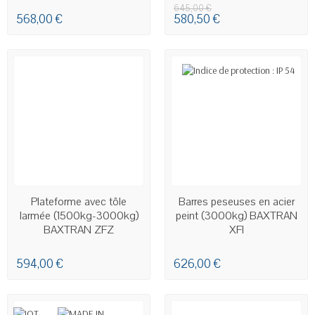
645,00 €
568,00 €
580,50 €
EN STOCK
EN STOCK
Plateforme avec tôle
Barres peseuses en acier
larmée (1500kg-3000kg)
peint (3000kg) BAXTRAN
BAXTRAN ZFZ
XFI
594,00 €
626,00 €