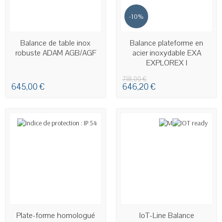
-10%
EN STOCK
EN STOCK
Balance de table inox
Balance plateforme en
robuste ADAM AGB/AGF
acier inoxydable EXA
EXPLOREX I
718,00 €
645,00 €
646,20 €
EN STOCK
EN STOCK
Plate-forme homologué
IoT-Line Balance