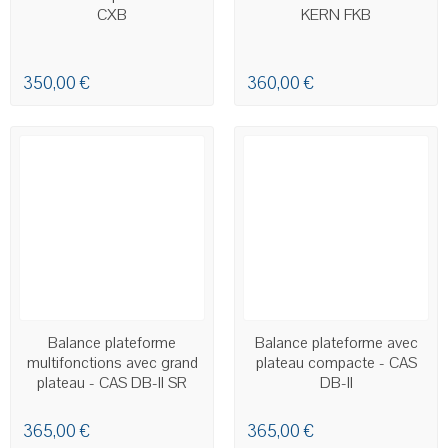
CXB
KERN FKB
350,00 €
360,00 €
EN STOCK - LIVRAISON SOUS
EN STOCK - LIVRAISON SOUS
Balance plateforme
Balance plateforme avec
24H00 À 48H00
24H00 À 48H00
multifonctions avec grand
plateau compacte - CAS
plateau - CAS DB-II SR
DB-II
365,00 €
365,00 €