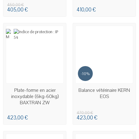
450,00 €
405,00 €
410,00 €
-10%
EN STOCK
Plate-forme en acier
Balance vétérinaire KERN
inoxydable (6kg-60kg)
EOS
BAXTRAN ZW
470,00 €
423,00 €
423,00 €