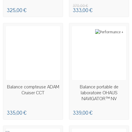
370,00 €
325,00 €
333,00 €
EN STOCK
EN STOCK
Balance compteuse ADAM
Balance portable de
Cruiser CCT
laboratoire OHAUS
NAVIGATOR™ NV
335,00 €
339,00 €