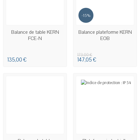
-15%
EN STOCK
EN STOCK
Balance de table KERN
Balance plateforme KERN
FCE-N
EOB
173,00 €
135,00 €
147,05 €
EN STOCK
EN STOCK