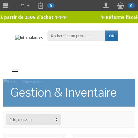
FR
0
0
rtir de 250€ d'achat ✨✨✨
✨ Réforme fiscale en 
OK
MENU
Gestion & Inventaire
Prix, croissant