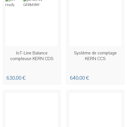
EN STOCK
EN STOCK
IoT-Line Balance
Système de comptage
compteuse KERN CDS
KERN CCS
630,00 €
640,00 €