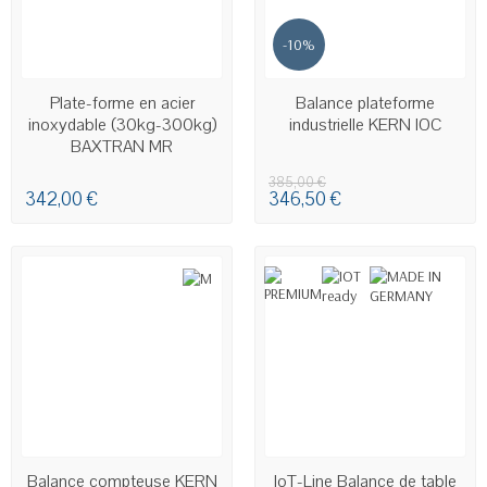
-10%
EN STOCK
Plate-forme en acier
Balance plateforme
inoxydable (30kg-300kg)
industrielle KERN IOC
BAXTRAN MR
385,00 €
342,00 €
346,50 €
EN STOCK
EN STOCK
Balance compteuse KERN
IoT-Line Balance de table