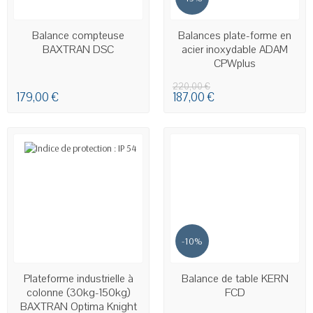
EN STOCK
Balance compteuse
Balances plate-forme en
BAXTRAN DSC
acier inoxydable ADAM
CPWplus
220,00 €
179,00 €
187,00 €
-10%
EN STOCK
Plateforme industrielle à
Balance de table KERN
colonne (30kg-150kg)
FCD
BAXTRAN Optima Knight