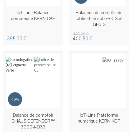
EN STOCK
IoT-Line Balance
Balances de contrôle de
compteuse KERN CKE
table et de sol GBK-S et
GFK-S
445,00 €
395,00 €
400,50 €
-10%
EN STOCK
EN STOCK
Balance de comptoir
IoT-Line Plateforme
OHAUS DEFENDER™
numérique KERN KDP
3000-i-D33