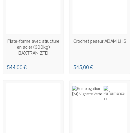
EN STOCK
Plate-forme avec structure
Crochet peseur ADAM LHS
en acier (600kg)
BAXTRAN ZFD
544,00 €
545,00 €