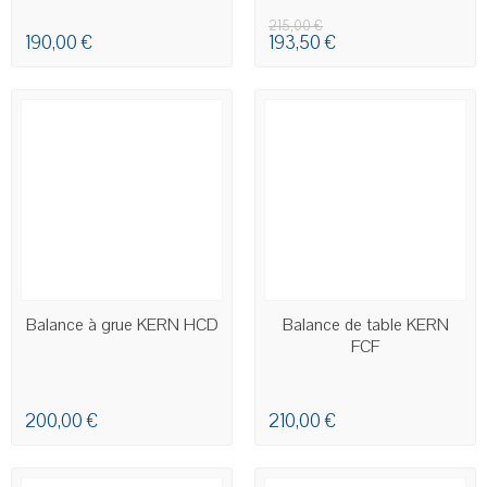
T
215,00 €
190,00 €
193,50 €
EN STOCK
EN STOCK
Balance à grue KERN HCD
Balance de table KERN
FCF
200,00 €
210,00 €