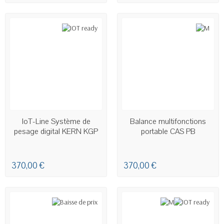
DERNIERS ARTICLES EN STOCK
EN STOCK - LIVRAISON SOUS
IoT-Line Système de
Balance multifonctions
24H00 À 48H00
pesage digital KERN KGP
portable CAS PB
370,00 €
370,00 €