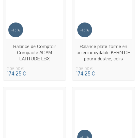
-15%
-15%
EN STOCK
EN STOCK
Balance de Comptoir
Balance plate-forme en
Compacte ADAM
acier inoxydable KERN DE
LATITUDE LBX
pour industrie, colis
205,00 €
205,00 €
174,25 €
174,25 €
-15%