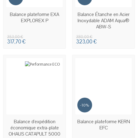
EN STOCK
EN STOCK
Balance plateforme EXA
Balance Étanche en Acier
EXPLOREX P
Inoxydable ADAM Aqua®
ABW-S
353,00 €
380,00 €
317,70 €
323,00 €
-10%
EN STOCK
Balance d'expédition
Balance plateforme KERN
économique extra-plate
EFC
OHAUS CATAPULT 5000