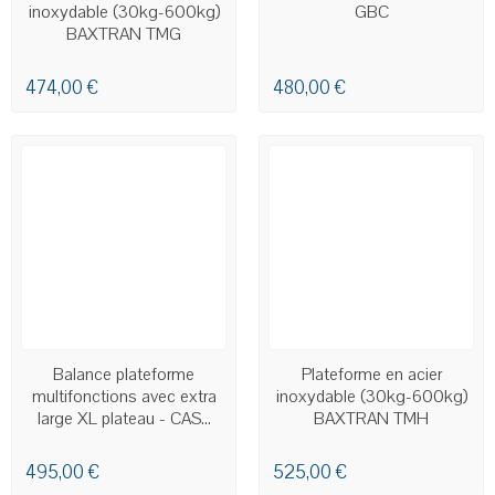
inoxydable (30kg-600kg)
GBC
BAXTRAN TMG
474,00 €
480,00 €
EN STOCK - LIVRAISON SOUS
EN STOCK
Balance plateforme
Plateforme en acier
24H00 À 48H00
multifonctions avec extra
inoxydable (30kg-600kg)
large XL plateau - CAS...
BAXTRAN TMH
495,00 €
525,00 €