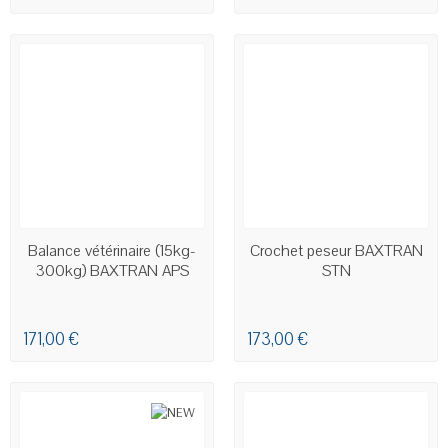
EN STOCK
EN STOCK
Balance vétérinaire (15kg-
Crochet peseur BAXTRAN
300kg) BAXTRAN APS
STN
171,00 €
173,00 €