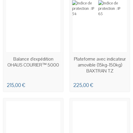
EN STOCK
EN STOCK
Balance d’expédition
Plateforme avec indicateur
OHAUS COURIER™ 5000
amovible (15kg-150kg)
BAXTRAN TZ
215,00 €
225,00 €