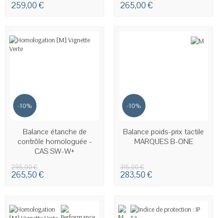
259,00 €
265,00 €
-10%
-10%
EN STOCK
EN STOCK
Balance étanche de
Balance poids-prix tactile
contrôle homologuée -
MARQUES B-ONE
CAS SW-W+
295,00 €
315,00 €
265,50 €
283,50 €