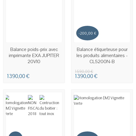
-200,00 €
DERNIERS ARTICLES EN STOCK
EN STOCK - LIVRAISON SOUS
Balance poids-prix avec
Balance étiqueteuse pour
48H00 À 72H00.
imprimante EXA JUPITER
les produits alimentaires -
20V10
CL5200N-B
1 590,00 €
1 390,00 €
1 390,00 €