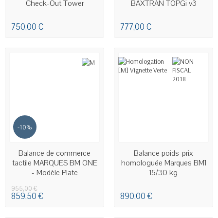
Check-Out Tower
BAXTRAN TOPGi v3
750,00 €
777,00 €
-10%
EN STOCK
EN STOCK
Balance de commerce
Balance poids-prix
tactile MARQUES BM ONE
homologuée Marques BM1
- Modèle Plate
15/30 kg
955,00 €
859,50 €
890,00 €