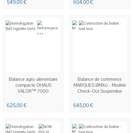
549,00 €
604,00 €
EN STOCK
EN STOCK
Balance agro-alimentaire
Balance de commerce
compacte OHAUS
MARQUES BMXo - Modèle
VALOR™ 7000
Check-Out Suspendue
625,00 €
645,00 €