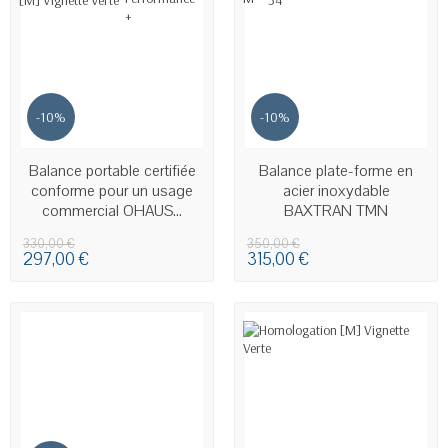
-10%
-10%
EN STOCK
EN STOCK
Balance portable certifiée
Balance plate-forme en
conforme pour un usage
acier inoxydable
commercial OHAUS...
BAXTRAN TMN
330,00 €
350,00 €
297,00 €
315,00 €