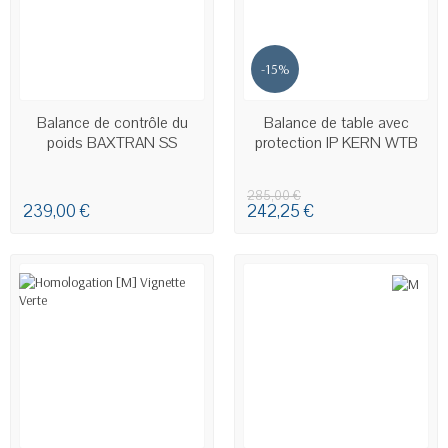
-15%
EN STOCK
EN STOCK
Balance de contrôle du
Balance de table avec
poids BAXTRAN SS
protection IP KERN WTB
285,00 €
239,00 €
242,25 €