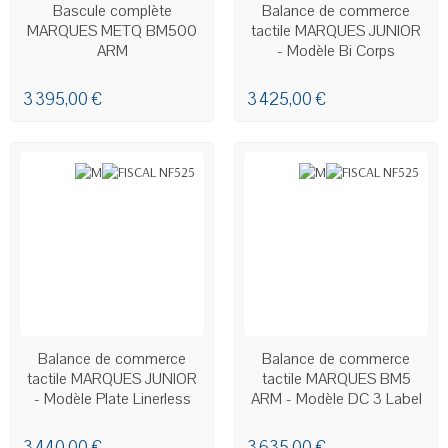
EN STOCK
EN STOCK
Bascule complète
Balance de commerce
MARQUES METQ BM500
tactile MARQUES JUNIOR
ARM
- Modèle Bi Corps
Linerless
3 395,00 €
3 425,00 €
EN STOCK
EN STOCK
Balance de commerce
Balance de commerce
tactile MARQUES JUNIOR
tactile MARQUES BM5
- Modèle Plate Linerless
ARM - Modèle DC 3 Label
3 440,00 €
3 635,00 €