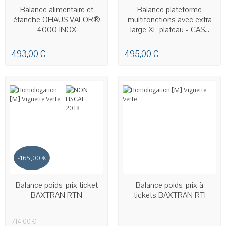
EN STOCK
EN STOCK - LIVRAISON SOUS
Balance alimentaire et
Balance plateforme
24H00 À 48H00
étanche OHAUS VALOR®
multifonctions avec extra
4000 INOX
large XL plateau - CAS...
493,00 €
495,00 €
-165,00 €
PRÉCOMMANDE
Balance poids-prix ticket
Balance poids-prix à
BAXTRAN RTN
tickets BAXTRAN RTI
714,00 €