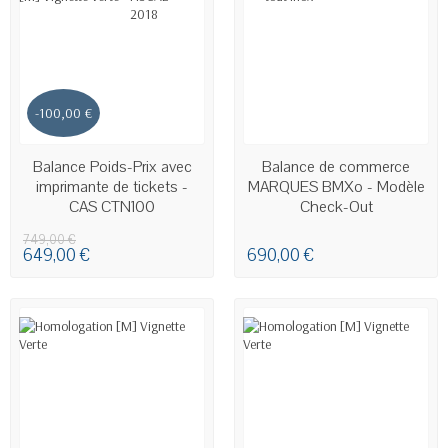
-100,00 €
EN STOCK
Balance Poids-Prix avec
Balance de commerce
imprimante de tickets -
MARQUES BMXo - Modèle
CAS CTN100
Check-Out
749,00 €
649,00 €
690,00 €