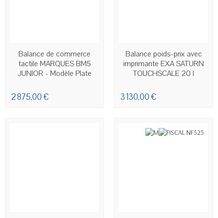
EN STOCK
EN STOCK
Balance de commerce
Balance poids-prix avec
tactile MARQUES BM5
imprimante EXA SATURN
JUNIOR - Modèle Plate
TOUCHSCALE 20 I
Label
2 875,00 €
3 130,00 €