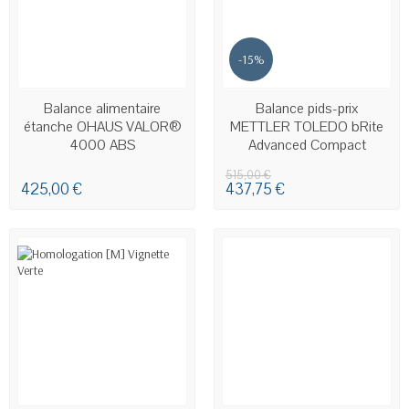
-15%
EN STOCK
DERNIERS ARTICLES EN STOCK
Balance alimentaire
Balance pids-prix
étanche OHAUS VALOR®
METTLER TOLEDO bRite
4000 ABS
Advanced Compact
515,00 €
425,00 €
437,75 €