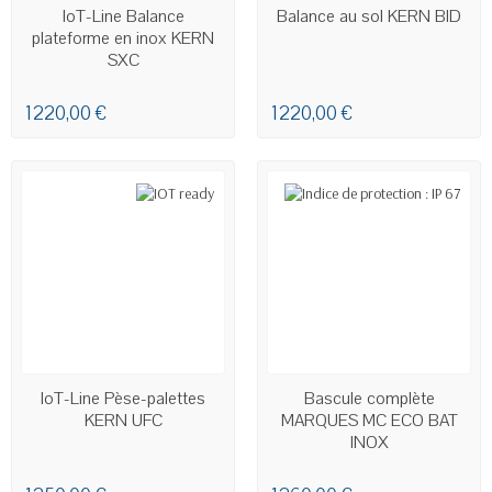
EN STOCK
DERNIERS ARTICLES EN STOCK
IoT-Line Balance
Balance au sol KERN BID
plateforme en inox KERN
SXC
1 220,00 €
1 220,00 €
EN STOCK
EN STOCK
IoT-Line Pèse-palettes
Bascule complète
KERN UFC
MARQUES MC ECO BAT
INOX