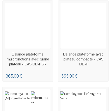
EN STOCK - LIVRAISON SOUS
EN STOCK - LIVRAISON SOUS
Balance plateforme
Balance plateforme avec
24H00 À 48H00
24H00 À 48H00
multifonctions avec grand
plateau compacte - CAS
plateau - CAS DB-II SR
DB-II
365,00 €
365,00 €