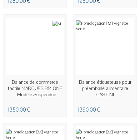
1 250,00 €
1 260,00 €
EN STOCK
LIVRAISON ENTRE 14 ET 21
Balance de commerce
Balance étiqueteuse pour
JOURS
tactile MARQUES BM ONE
préemballé alimentaire
- Modèle Suspendue
CAS CN1
1 350,00 €
1 390,00 €