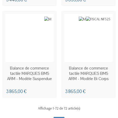
EN STOCK
EN STOCK
Balance de commerce
Balance de commerce
tactile MARQUES BM5
tactile MARQUES BM5
ARM - Modèle Suspendue
ARM - Modèle Bi Corps
Linerless
Linerless
3 865,00 €
3 865,00 €
Affichage 1-72 de 72 article(s)