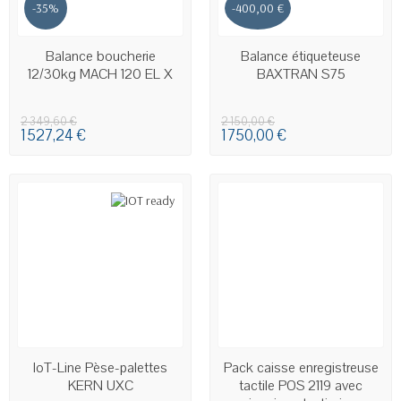
-35%
-400,00 €
DERNIERS ARTICLES EN STOCK
DERNIERS ARTICLES EN STOCK
Balance boucherie
Balance étiqueteuse
12/30kg MACH 120 EL X
BAXTRAN S75
2 349,60 €
2 150,00 €
1 527,24 €
1 750,00 €
EN STOCK
EN STOCK
IoT-Line Pèse-palettes
Pack caisse enregistreuse
KERN UXC
tactile POS 2119 avec