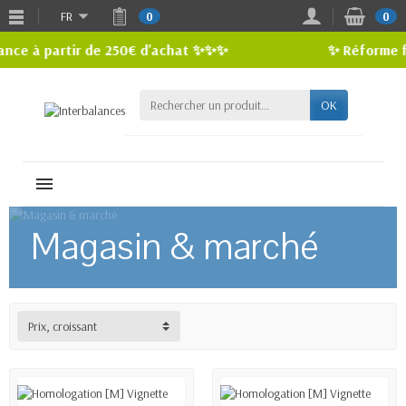
FR
0
0
à partir de 250€ d'achat ✨✨✨
✨ Réforme fiscale
OK
MENU
Magasin & marché
Prix, croissant