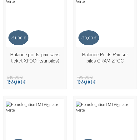
-51,00 €
-30,00 €
EN STOCK
EN STOCK
Balance poids-prix sans
Balance Poids Prix sur
ticket XFOC+ (sur piles)
piles GRAM ZFOC
210,00 €
199,00 €
159,00 €
169,00 €