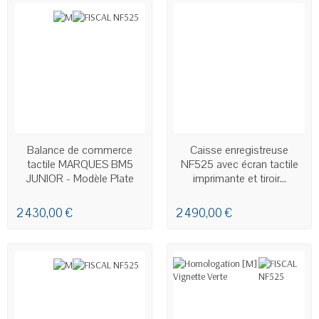
EN STOCK
EN STOCK
Balance de commerce
Caisse enregistreuse
tactile MARQUES BM5
NF525 avec écran tactile
JUNIOR - Modèle Plate
imprimante et tiroir...
2 430,00 €
2 490,00 €