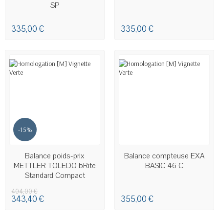
SP
335,00 €
335,00 €
-15%
DERNIERS ARTICLES EN STOCK
EN STOCK
Balance poids-prix
Balance compteuse EXA
METTLER TOLEDO bRite
BASIC 46 C
Standard Compact
404,00 €
343,40 €
355,00 €