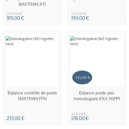
BAXTRAN XTI
229,00 €
225,00 €
189,00 €
199,00 €
-111,00 €
EN STOCK
Balance contrôle de poids
Balance poids-prix
BAXTRAN FFN
homologuée EXA 56PPI
329,00 €
213,00 €
218,00 €