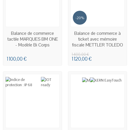
-20%
EN STOCK
EN STOCK - LIVRAISON SOUS
Balance de commerce
Balance de commerce à
24H00 À 48H00
tactile MARQUES BM ONE
ticket avec mémoire
- Modèle Bi Corps
fiscale METTLER TOLEDO
bMobile...
1 400,00 €
1 100,00 €
1 120,00 €