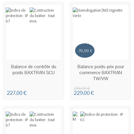
-70,00 €
EN STOCK
EN STOCK
Balance de contrôle du
Balance poids-prix pour
poids BAXTRAN SCU
commerce BAXTRAN
TW/VW
299,00 €
227,00 €
229,00 €