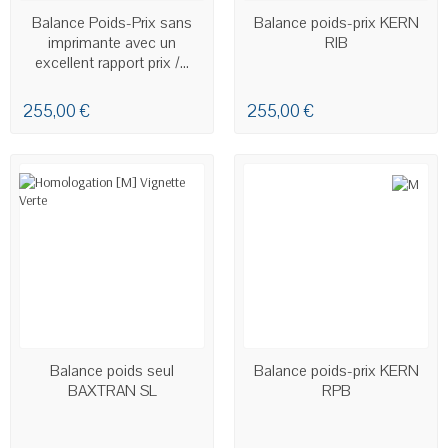
EN STOCK - LIVRAISON SOUS
EN STOCK
Balance Poids-Prix sans
Balance poids-prix KERN
24H00 À 48H00
imprimante avec un
RIB
excellent rapport prix /...
255,00 €
255,00 €
EN STOCK
EN STOCK
Balance poids seul
Balance poids-prix KERN
BAXTRAN SL
RPB