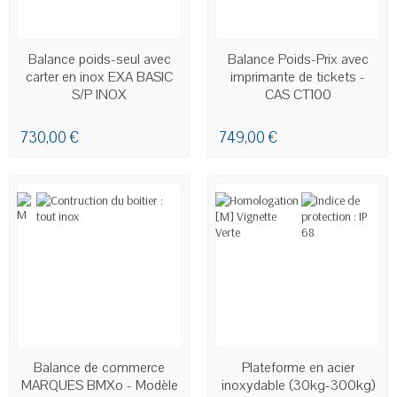
EN STOCK
DERNIERS ARTICLES EN STOCK
Balance poids-seul avec
Balance Poids-Prix avec
carter en inox EXA BASIC
imprimante de tickets -
S/P INOX
CAS CT100
730,00 €
749,00 €
EN STOCK
DERNIERS ARTICLES EN STOCK
Balance de commerce
Plateforme en acier
MARQUES BMXo - Modèle
inoxydable (30kg-300kg)