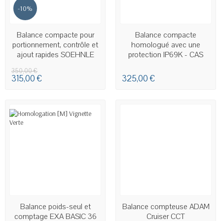
-10%
EN STOCK
EN STOCK - LIVRAISON SOUS
Balance compacte pour
Balance compacte
24H00 À 48H00
portionnement, contrôle et
homologué avec une
ajout rapides SOEHNLE
protection IP69K - CAS
9330
FW500
350,00 €
315,00 €
325,00 €
EN STOCK
EN STOCK
Balance poids-seul et
Balance compteuse ADAM
comptage EXA BASIC 36
Cruiser CCT