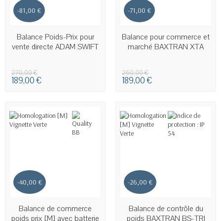
-81,00 €
-71,00 €
EN STOCK
EN STOCK
Balance Poids-Prix pour
Balance pour commerce et
vente directe ADAM SWIFT
marché BAXTRAN XTA
270,00 €
260,00 €
189,00 €
189,00 €
-40,00 €
-26,00 €
EN STOCK
EN STOCK
Balance de commerce
Balance de contrôle du
poids prix [M] avec batterie
poids BAXTRAN BS-TRI