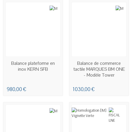
EN STOCK
EN STOCK
Balance plateforme en
Balance de commerce
inox KERN SFB
tactile MARQUES BM ONE
- Modèle Tower
980,00 €
1 030,00 €