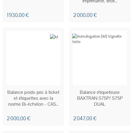
imprimante, tiroir...
1 930,00 €
2 000,00 €
EN STOCK - LIVRAISON SOUS
EN STOCK
Balance poids-prix à ticket
Balance étiqueteuse
24H00 À 48H00
et étiquettes avec la
BAXTRAN S75P/ S75P
norme Bi-échelon - CAS...
DUAL
2 000,00 €
2 047,00 €