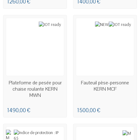
1 260,00 €
1 400,00 €
EN STOCK
Plateforme de pesée pour
Fauteuil pèse-personne
chaise roulante KERN
KERN MCF
MWN
1 490,00 €
1 500,00 €