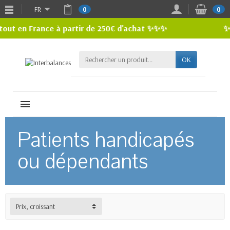
FR
0
0
out en France à partir de 250€ d'achat ✨✨✨
✨ R
OK
MENU
Patients handicapés
ou dépendants
Prix, croissant