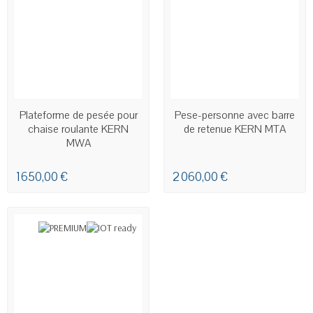
EN STOCK
Plateforme de pesée pour
Pese-personne avec barre
chaise roulante KERN
de retenue KERN MTA
MWA
1 650,00 €
2 060,00 €