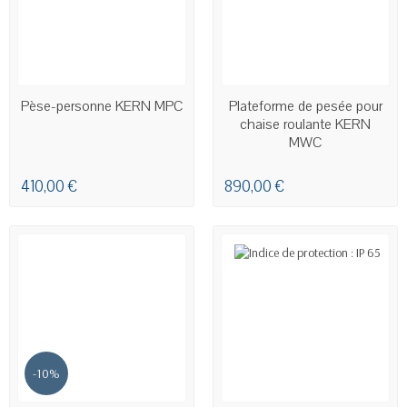
EN STOCK
Pèse-personne KERN MPC
Plateforme de pesée pour
chaise roulante KERN
MWC
410,00 €
890,00 €
-10%