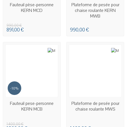
EN STOCK
Fauteuil pèse-personne
Plateforme de pesée pour
KERN MCD
chaise roulante KERN
MWB
990,00 €
891,00 €
990,00 €
-10%
EN STOCK
EN STOCK
Fauteuil pese-personne
Plateforme de pesée pour
KERN MCB
chaise roulante MWS
1 400,00 €