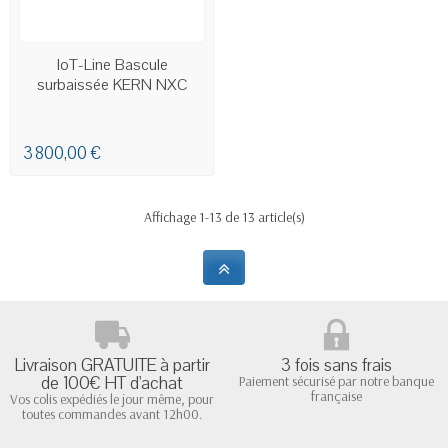
EN STOCK
IoT-Line Bascule
surbaissée KERN NXC
3 800,00 €
Affichage 1-13 de 13 article(s)
Livraison GRATUITE à partir
3 fois sans frais
de 100€ HT d'achat
Paiement sécurisé par notre banque
française
Vos colis expédiés le jour même, pour
toutes commandes avant 12h00.