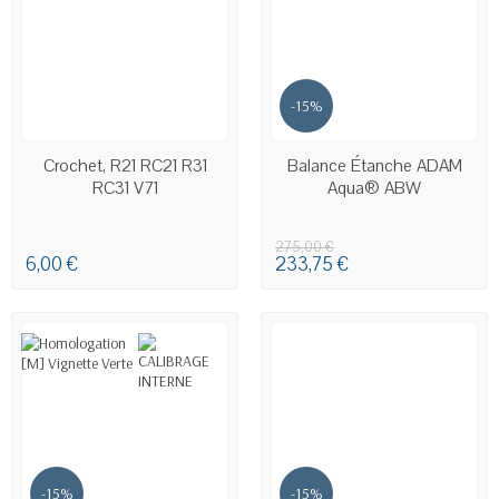
-15%
EN STOCK
DERNIERS ARTICLES EN STOCK
Crochet, R21 RC21 R31
Balance Étanche ADAM
RC31 V71
Aqua® ABW
275,00 €
6,00 €
233,75 €
-15%
-15%