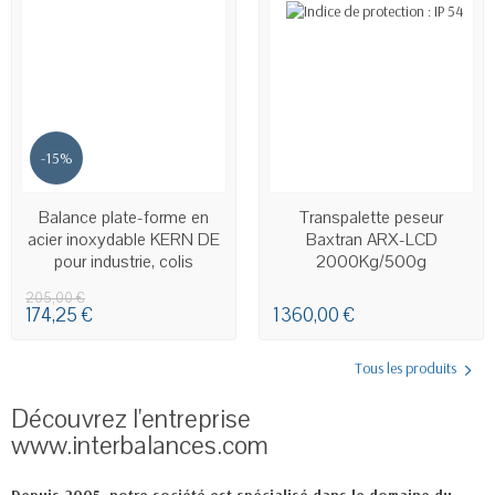
-15%
EN STOCK
EN STOCK
Balance plate-forme en
Transpalette peseur
acier inoxydable KERN DE
Baxtran ARX-LCD
pour industrie, colis
2000Kg/500g
205,00 €
174,25 €
1 360,00 €
Tous les produits
Découvrez l'entreprise
www.interbalances.com