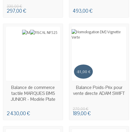
330,00 €
297,00 €
493,00 €
-81,00 €
EN STOCK
EN STOCK
Balance de commerce
Balance Poids-Prix pour
tactile MARQUES BM5
vente directe ADAM SWIFT
JUNIOR - Modèle Plate
270,00 €
2 430,00 €
189,00 €