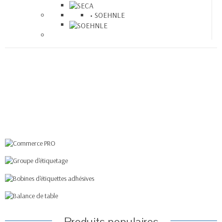
SOEHNLE
Commerce PRO
Bobines d'étiquettes
Groupe d'étiquetage
adhésives
Balance de table