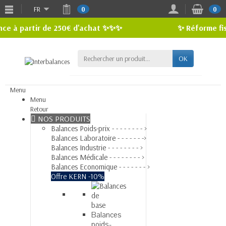
FR
0
0
 partir de 250€ d'achat ✨✨✨
✨ Réforme fiscale 
OK
Menu
Menu
Retour
NOS PRODUITS
Balances Poids-prix - - - - - - - - >
Balances Laboratoire - - - - - - ->
Balances Industrie - - - - - - - - >
Balances Médicale - - - - - - - - >
Balances Economique - - - - - - - >
Offre KERN -10%
Balances
poids-