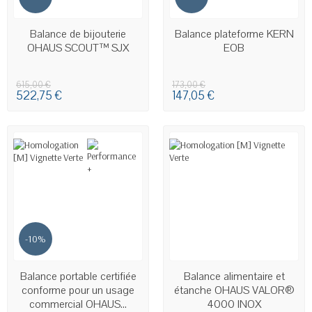
EN STOCK
EN STOCK
Balance de bijouterie
Balance plateforme KERN
OHAUS SCOUT™ SJX
EOB
615,00 €
173,00 €
522,75 €
147,05 €
-10%
EN STOCK
EN STOCK
Balance portable certifiée
Balance alimentaire et
conforme pour un usage
étanche OHAUS VALOR®
commercial OHAUS...
4000 INOX