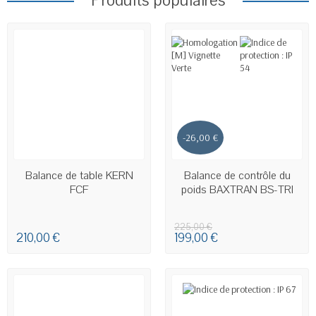
Produits populaires
-26,00 €
EN STOCK
EN STOCK
Balance de table KERN
Balance de contrôle du
FCF
poids BAXTRAN BS-TRI
225,00 €
210,00 €
199,00 €