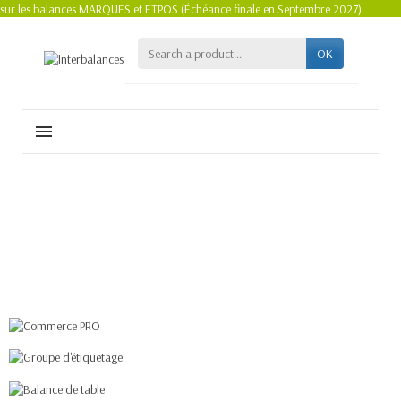
sur les balances MARQUES et ETPOS (Échéance finale en Septembre 2027)
OK
MENU
Commerce PRO
Groupe d'étiquetage
Bobines d'étiquettes
Balance de table
adhésives