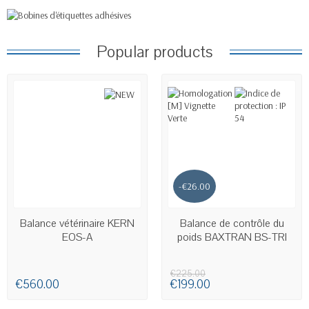
Popular products
-€26.00
AVAILABLE
AVAILABLE
Balance vétérinaire KERN
Balance de contrôle du
EOS-A
poids BAXTRAN BS-TRI
€225.00
€560.00
€199.00