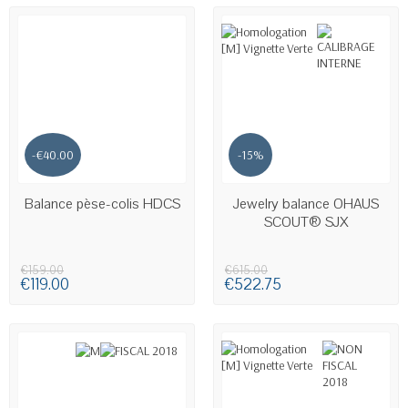
-€40.00
-15%
AVAILABLE
AVAILABLE
Balance pèse-colis HDCS
Jewelry balance OHAUS
SCOUT® SJX
€159.00
€615.00
€119.00
€522.75