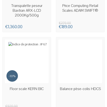
AVAILABLE
AVAILABLE
Transpalette peseur
Price Computing Retail
Baxtran ARX-LCD
Scales ADAM SWIFT®
2000Kg/500g
€270.00
€1,360.00
€189.00
-10%
AVAILABLE
LAST ITEMS IN STOCK
Floor scale KERN BIC
Balance pèse-colis HDCS
€920.00