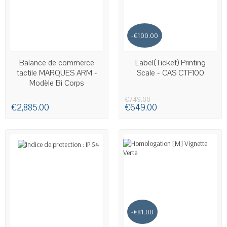
-€100.00
AVAILABLE
Balance de commerce
Label(Ticket) Printing
tactile MARQUES ARM -
Scale - CAS CTF100
Modèle Bi Corps
€749.00
€2,885.00
€649.00
-€81.00