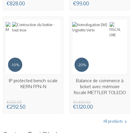
€828.00
€99.00
-10%
-20%
AVAILABLE
AVAILABLE
IP protected bench scale
Balance de commerce à
KERN FFN-N
ticket avec mémoire
fiscale METTLER TOLEDO
bMobile
€325.00
€1,400.00
€292.50
€1,120.00
All products