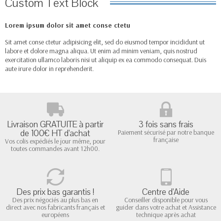
Custom Text Block
Lorem ipsum dolor sit amet conse ctetu
Sit amet conse ctetur adipisicing elit, sed do eiusmod tempor incididunt ut
labore et dolore magna aliqua. Ut enim ad minim veniam, quis nostrud
exercitation ullamco laboris nisi ut aliquip ex ea commodo consequat. Duis
aute irure dolor in reprehenderit.
Livraison GRATUITE à partir
3 fois sans frais
de 100€ HT d'achat
Paiement sécurisé par notre banque
française
Vos colis expédiés le jour même, pour
toutes commandes avant 12h00.
Des prix bas garantis !
Centre d'Aide
Des prix négociés au plus bas en
Conseiller disponible pour vous
direct avec nos fabricants français et
guider dans votre achat et Assistance
européens
technique après achat