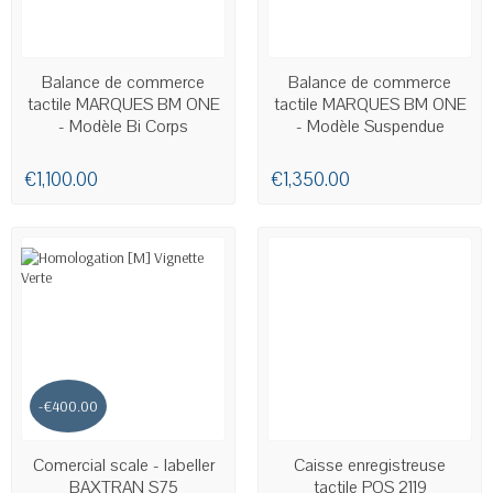
AVAILABLE
AVAILABLE
Balance de commerce
Balance de commerce
tactile MARQUES BM ONE
tactile MARQUES BM ONE
- Modèle Bi Corps
- Modèle Suspendue
€1,100.00
€1,350.00
-€400.00
LAST ITEMS IN STOCK
AVAILABLE
Comercial scale - labeller
Caisse enregistreuse
BAXTRAN S75
tactile POS 2119