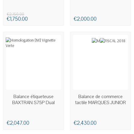
€2,150.00
€1,750.00
€2,000.00
AVAILABLE
AVAILABLE
Balance étiqueteuse
Balance de commerce
BAXTRAN S75P Dual
tactile MARQUES JUNIOR
€2,047.00
€2,430.00