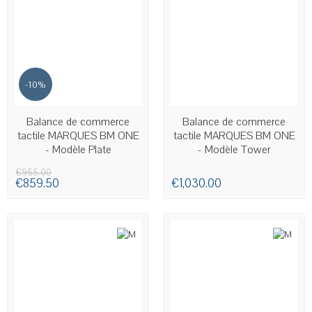
-10%
AVAILABLE
AVAILABLE
Balance de commerce
Balance de commerce
tactile MARQUES BM ONE
tactile MARQUES BM ONE
- Modèle Plate
- Modèle Tower
€955.00
€859.50
€1,030.00