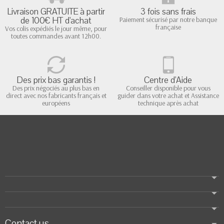
Livraison GRATUITE à partir
3 fois sans frais
de 100€ HT d'achat
Paiement sécurisé par notre banque
française
Vos colis expédiés le jour même, pour
toutes commandes avant 12h00.
Des prix bas garantis !
Centre d'Aide
Des prix négociés au plus bas en
Conseiller disponible pour vous
direct avec nos fabricants français et
guider dans votre achat et Assistance
européens
technique après achat
Contact us