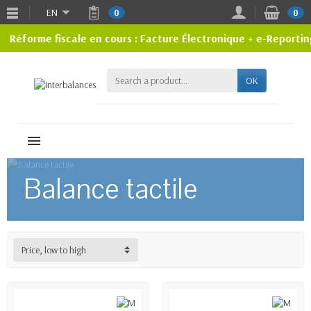
EN
0
0
Réforme fiscale en cours : Facture Électronique + e-Reportin
OK
MENU
Balance tactile
Price, low to high