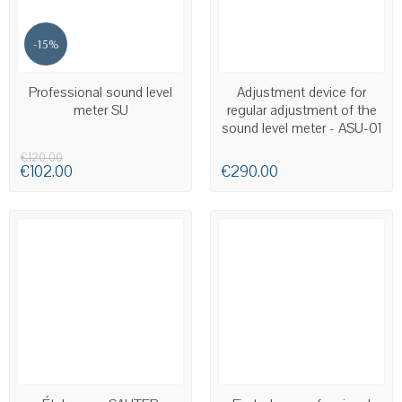
-15%
AVAILABLE
AVAILABLE
Professional sound level
Adjustment device for
meter SU
regular adjustment of the
sound level meter - ASU-01
€120.00
€102.00
€290.00
AVAILABLE
AVAILABLE