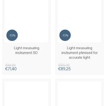
-15%
-15%
AVAILABLE
AVAILABLE
Light measuring
Light measuring
instrument SO
instrument ptimised for
accurate light
measurement SP
€84.00
€105.00
€71.40
€89.25