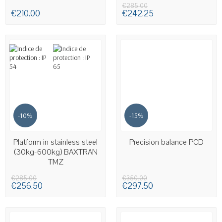
€285.00
€210.00
€242.25
-10%
-15%
AVAILABLE
AVAILABLE
Platform in stainless steel
Precision balance PCD
(30kg-600kg) BAXTRAN
TMZ
€285.00
€350.00
€256.50
€297.50