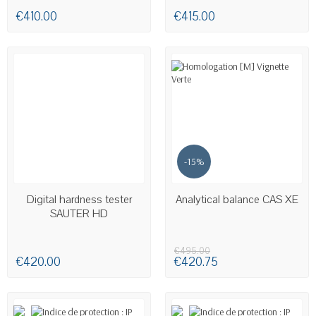
€410.00
€415.00
-15%
AVAILABLE
AVAILABLE
Digital hardness tester
Analytical balance CAS XE
SAUTER HD
€495.00
€420.00
€420.75