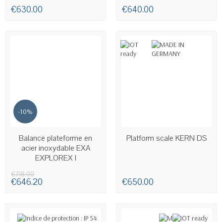
€630.00
€640.00
-10%
AVAILABLE
AVAILABLE
Balance plateforme en
Platform scale KERN DS
acier inoxydable EXA
EXPLOREX I
€718.00
€646.20
€650.00