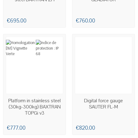
€695.00
€760.00
LAST ITEMS IN STOCK
AVAILABLE
Platform in stainless steel
Digital force gauge
(30kg-300kg) BAXTRAN
SAUTER FL-M
TOPGi v3
€777.00
€820.00