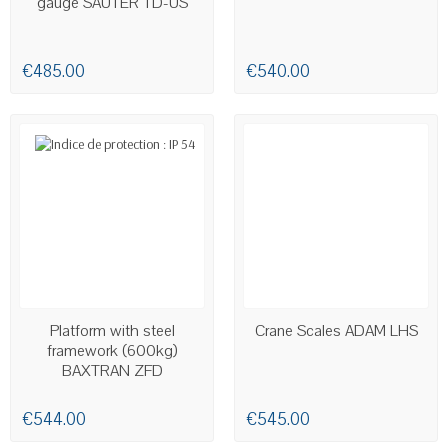
gauge SAUTER TD-US
€485.00
€540.00
AVAILABLE
Platform with steel
Crane Scales ADAM LHS
framework (600kg)
BAXTRAN ZFD
€544.00
€545.00