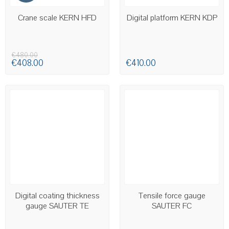
AVAILABLE
AVAILABLE
Crane scale KERN HFD
Digital platform KERN KDP
€480.00
€408.00
€410.00
AVAILABLE
Digital coating thickness
Tensile force gauge
gauge SAUTER TE
SAUTER FC