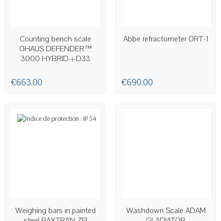
AVAILABLE
AVAILABLE
Counting bench scale
Abbe refractometer ORT-1
OHAUS DEFENDER™
3000 HYBRID-i-D33
€663.00
€690.00
AVAILABLE
AVAILABLE
Weighing bars in painted
Washdown Scale ADAM
steel BAXTRAN ZFI
GLADIATOR