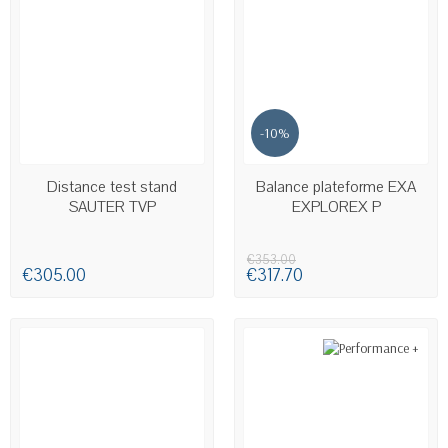
-10%
AVAILABLE
AVAILABLE
Distance test stand
Balance plateforme EXA
SAUTER TVP
EXPLOREX P
€353.00
€305.00
€317.70