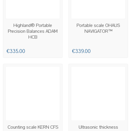
AVAILABLE
Highland® Portable
Portable scale OHAUS
Precision Balances ADAM
NAVIGATOR™
HCB
€335.00
€339.00
AVAILABLE
AVAILABLE
Counting scale KERN CFS
Ultrasonic thickness