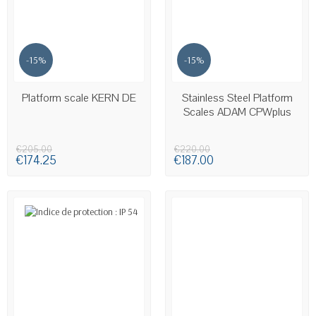
-15%
-15%
AVAILABLE
Platform scale KERN DE
Stainless Steel Platform
Scales ADAM CPWplus
€205.00
€220.00
€174.25
€187.00