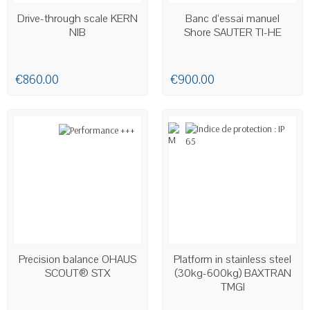
AVAILABLE
AVAILABLE
Drive-through scale KERN
Banc d‘essai manuel
NIB
Shore SAUTER TI-HE
€860.00
€900.00
AVAILABLE
AVAILABLE
Precision balance OHAUS
Platform in stainless steel
SCOUT® STX
(30kg-600kg) BAXTRAN
TMGI