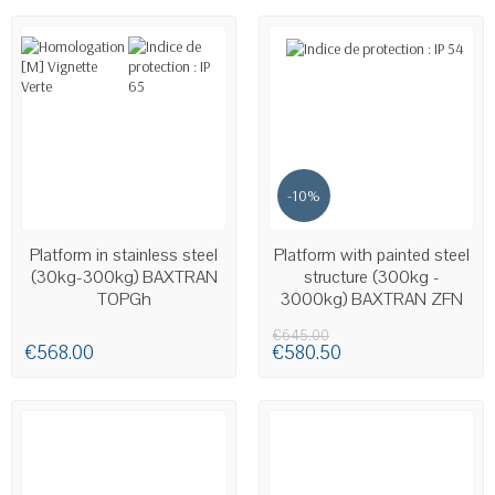
-10%
AVAILABLE
AVAILABLE
Platform in stainless steel
Platform with painted steel
(30kg-300kg) BAXTRAN
structure (300kg -
TOPGh
3000kg) BAXTRAN ZFN
€645.00
€568.00
€580.50