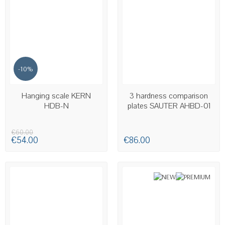
-10%
AVAILABLE
AVAILABLE
Hanging scale KERN
3 hardness comparison
HDB-N
plates SAUTER AHBD-01
€60.00
€54.00
€86.00