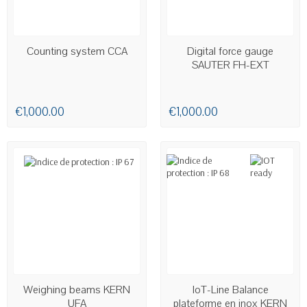
AVAILABLE
AVAILABLE
Counting system CCA
Digital force gauge
SAUTER FH-EXT
€1,000.00
€1,000.00
AVAILABLE
AVAILABLE
Weighing beams KERN
IoT-Line Balance
UFA
plateforme en inox KERN