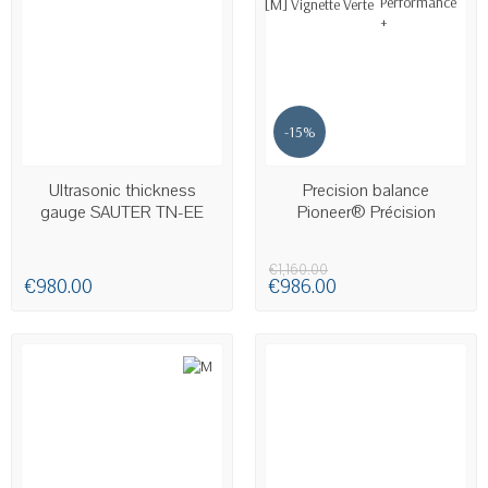
-15%
AVAILABLE
AVAILABLE
Ultrasonic thickness
Precision balance
gauge SAUTER TN-EE
Pioneer® Précision
€1,160.00
€980.00
€986.00