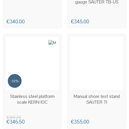
gauge SAUTER TB-US
€340.00
€345.00
-10%
AVAILABLE
AVAILABLE
Stainless steel platform
Manual shore test stand
scale KERN IOC
SAUTER TI
€385.00
€346.50
€355.00