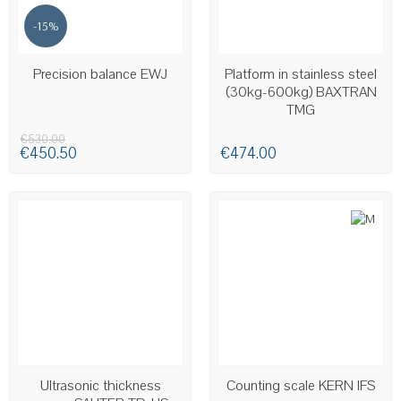
-15%
AVAILABLE
AVAILABLE
Precision balance EWJ
Platform in stainless steel
(30kg-600kg) BAXTRAN
TMG
€530.00
€450.50
€474.00
AVAILABLE
AVAILABLE
Ultrasonic thickness
Counting scale KERN IFS