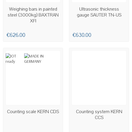
AVAILABLE
AVAILABLE
Weighing bars in painted
Ultrasonic thickness
steel (3000kg) BAXTRAN
gauge SAUTER TN-US
XFI
€626.00
€630.00
AVAILABLE
AVAILABLE
Counting scale KERN CDS
Counting system KERN
CCS