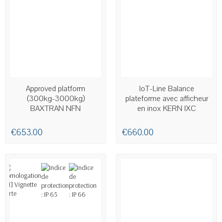
AVAILABLE
AVAILABLE
Approved platform
IoT-Line Balance
(300kg-3000kg)
plateforme avec afficheur
BAXTRAN NFN
en inox KERN IXC
€653.00
€660.00