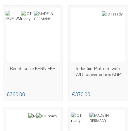
AVAILABLE
LAST ITEMS IN STOCK
Bench scale KERN FKB
Industrie-Platform with
A/D converter box KGP
€360.00
€370.00