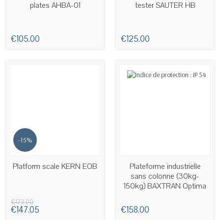
plates AHBA-01
tester SAUTER HB
€105.00
€125.00
-15%
AVAILABLE
AVAILABLE
Platform scale KERN EOB
Plateforme industrielle
sans colonne (30kg-
150kg) BAXTRAN Optima
Knight
€173.00
€147.05
€158.00