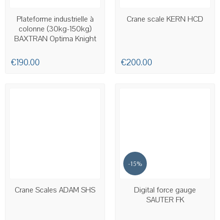
AVAILABLE
Plateforme industrielle à
Crane scale KERN HCD
colonne (30kg-150kg)
BAXTRAN Optima Knight
T
€190.00
€200.00
-15%
AVAILABLE
AVAILABLE
Crane Scales ADAM SHS
Digital force gauge
SAUTER FK