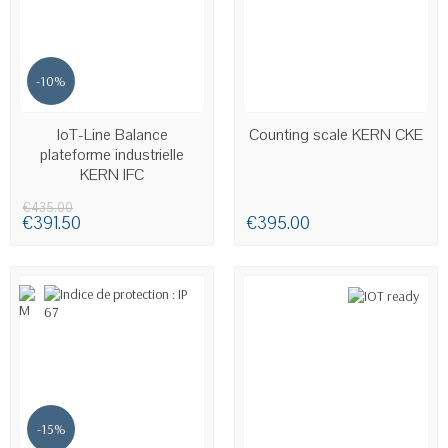
-10%
LAST ITEMS IN STOCK
AVAILABLE
IoT-Line Balance
Counting scale KERN CKE
plateforme industrielle
KERN IFC
€435.00
€391.50
€395.00
-15%