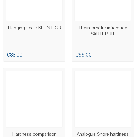
AVAILABLE
AVAILABLE
Hanging scale KERN HCB
Thermomètre infrarouge
SAUTER JIT
€88.00
€99.00
AVAILABLE
AVAILABLE
Hardness comparison
Analogue Shore hardness