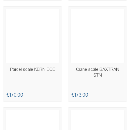
AVAILABLE
AVAILABLE
Parcel scale KERN EOE
Crane scale BAXTRAN
STN
€170.00
€173.00