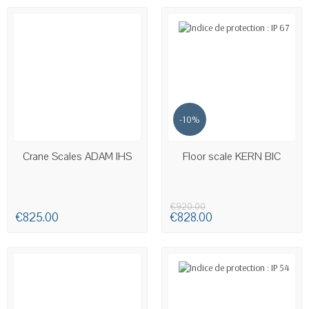
-10%
AVAILABLE
AVAILABLE
Crane Scales ADAM IHS
Floor scale KERN BIC
€920.00
€825.00
€828.00