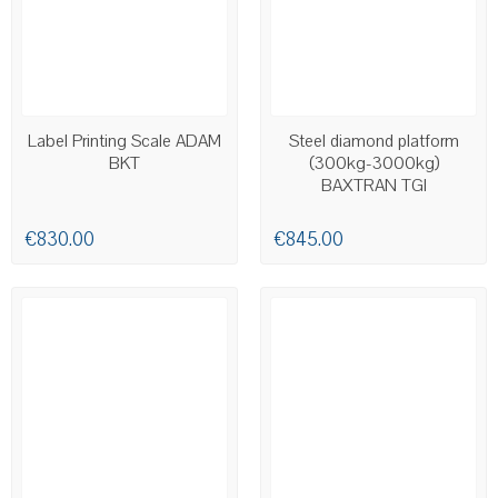
AVAILABLE
Label Printing Scale ADAM
Steel diamond platform
BKT
(300kg-3000kg)
BAXTRAN TGI
€830.00
€845.00