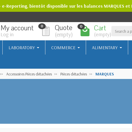
+ e-Reporting, bientôt disponible sur les balances MARQUES et
Quote
My account
Cart
0
0
(empty)
Log in
(empty)
LABORATORY
COMMERCE
ALIMENTARY
Accessoires Pièces détachées
Pièces détachées
MARQUES