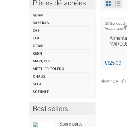
Pièces détachées
ADAM
BAXTRAN
CAS
AV
Alimenta
EXA
MARQUE
GRAM
KERN
MARQUES
€125.00
METTLER TOLEDO
OHAUS
Showing 1-1 of 1
SECA
SOEHNLE
Best sellers
Spare parts