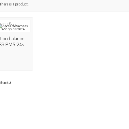
There is 1 product.
AILABLE
tion balance
S BM5 24v
 item(s)