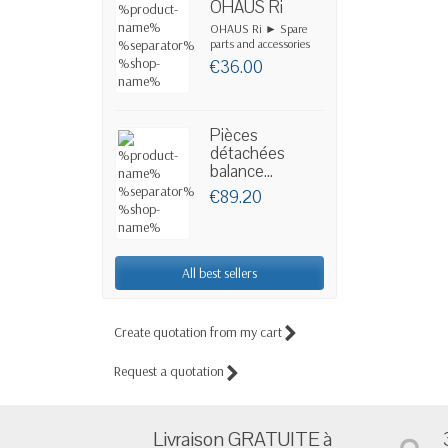
OHAUS Ri
OHAUS Ri ► Spare
parts and accessories
€36.00
Pièces
détachées
balance...
€89.20
All best sellers
Create quotation from my cart
Request a quotation
Livraison GRATUITE à