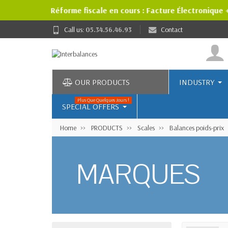
Réforme fiscale en cours : Facture Électronique 
Call us:
05.34.56.46.93
Contact
OUR PRODUCTS
INDUSTRY
Plus Que Quelques Jours !
SPECIAL OFFERS
Home
PRODUCTS
Scales
Balances poids-prix
MARQUES