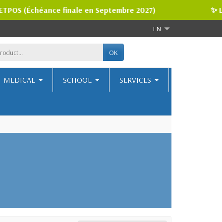
 ETPOS (Échéance finale en Septembre 2027)
✨ Li
EN
OK
MEDICAL
SCHOOL
SERVICES