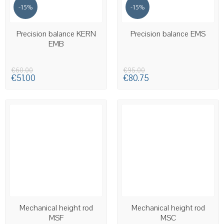
-15%
-15%
AVAILABLE
AVAILABLE
Precision balance KERN
Precision balance EMS
EMB
€60.00
€95.00
€51.00
€80.75
AVAILABLE
AVAILABLE
Mechanical height rod
Mechanical height rod
MSF
MSC