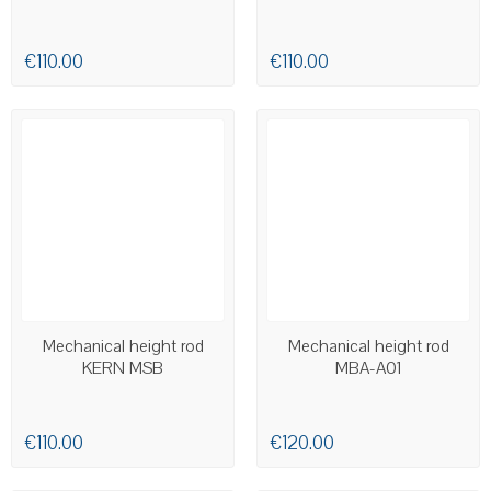
€110.00
€110.00
AVAILABLE
AVAILABLE
Mechanical height rod
Mechanical height rod
KERN MSB
MBA-A01
€110.00
€120.00