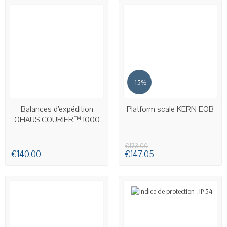
-15%
AVAILABLE
AVAILABLE
Balances d’expédition
Platform scale KERN EOB
OHAUS COURIER™ 1000
€173.00
€140.00
€147.05