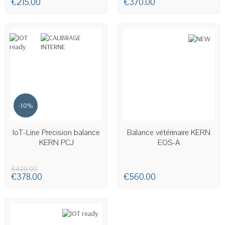
€215.00
€370.00
-10%
AVAILABLE
AVAILABLE
IoT-Line Precision balance
Balance vétérinaire KERN
KERN PCJ
EOS-A
€420.00
€378.00
€560.00