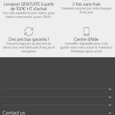
Livraison GRATUITE à partir
3 fois sans frais
de 100€ HT d'achat
Paiement sécurisé par notre banque
française
Vos colis expédiés le jour même, pour
toutes commandes avant 12h00.
Des prix bas garantis !
Centre d'Aide
Des prix négociés au plus bas en
Conseiller disponible pour vous
direct avec nos fabricants français et
guider dans votre achat et Assistance
européens
technique après achat
Contact us