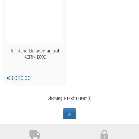
AVAILABLE
IoT-Line Balance au sol
KERN BXC
€3,020.00
Showing 1-17 of 17 item(s)