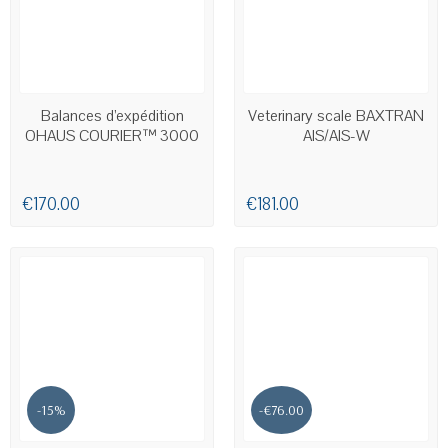
AVAILABLE
AVAILABLE
Balances d’expédition
Veterinary scale BAXTRAN
OHAUS COURIER™ 3000
AIS/AIS-W
€170.00
€181.00
-15%
-€76.00