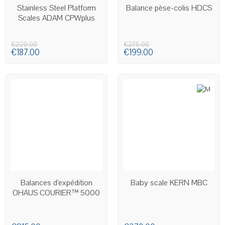
AVAILABLE
Stainless Steel Platform
Balance pèse-colis HDCS
Scales ADAM CPWplus
€220.00
€275.00
€187.00
€199.00
AVAILABLE
AVAILABLE
Balances d’expédition
Baby scale KERN MBC
OHAUS COURIER™ 5000